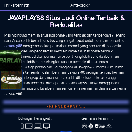
link-alternatif
Anti-blokir
JAVAPLAY88 Situs Judi Online Terbaik &
Berkualitas
Masih bingung memilih situs judi online yang terbaik dan terpercaya? Tenang
saja, Anda sudah berada di situs yang sangat tepat untuk bermain judi online.
Javaplay88
mengembangkan permainan esport yang populer di Indonesia
untuk memberikan pengalaman bermain game taruhan online terbaik.
Javaplay88 menyediakan permainan esport yang lebih seru dan bermain
taruhan online lebih menguntungkan apabila bermain di situs resmi
Javaplay88. Setiap permainan judi yang ada di Javaplay88 memiliki keunikan
serta grafis tersendiri dalam bermain. Javaplay88 sebagai tempat bermain
judi online terlengkap dan aman karena sudah dilengkapi enkripsi canggih
serta pelayanan tercepat dari operator Javaplay88. Hanya menggunakan 1
user ID Anda langsung bisa bermain semua jenis permainan dalam situs resmi
Javaplay88.
SELENGKAPNYA...
Dukungan Perangkat :
Keamanan Terjamin :