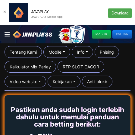
×
JAVAPLAY
Download
JAVAPLAY Mobile App
MASUK
DAFTAR
Tentang Kami
Mobile
Info
Phising
Kalkulator Mix Parlay
RTP SLOT GACOR
Video website
Kebijakan
Anti-blokir
Pastikan anda sudah login terlebih
dahulu untuk memulai panduan
cara betting berikut: