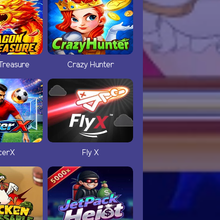
Treasure
Crazy Hunter
cerX
Fly X