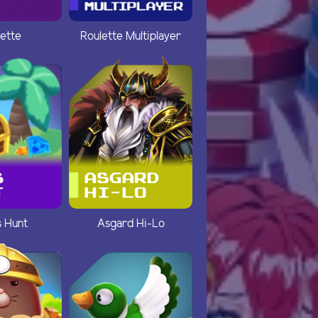
lette
Roulette Multiplayer
 Hunt
Asgard Hi-Lo