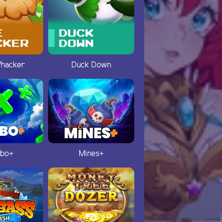
Whacker
Duck Down
mbo+
Mines+