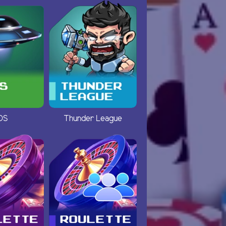
OS
Thunder League